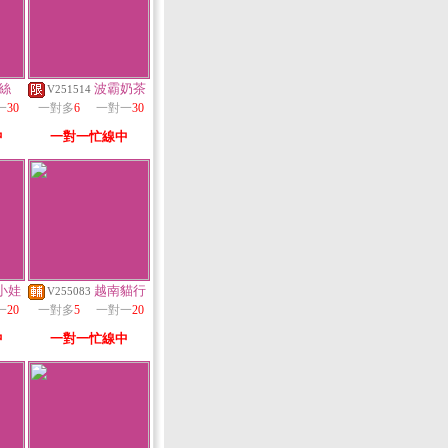
絲
波霸奶茶
V251514
一
30
一對多
6
一對一
30
中
一對一忙線中
小娃
越南貓行
V255083
一
20
一對多
5
一對一
20
中
一對一忙線中