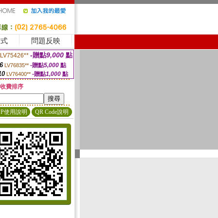
方式
問題反映
-贈點
9,000
點
LV75426**
6
-贈點
5,000
點
LV76835**
10
-贈點
1,000
點
LV76400**
收費排序
PP使用說明
QR Code說明