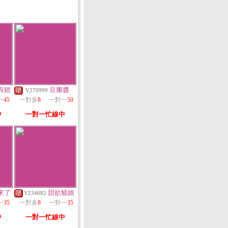
有錯
豆瓣醬
V270999
一
45
一對多
8
一對一
50
中
一對一忙線中
來了
甜欲貓娘
V234682
一
35
一對多
8
一對一
35
中
一對一忙線中