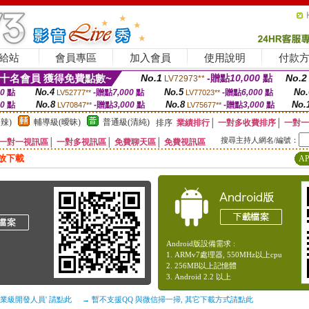
給站
會員專區
加入會員
使用說明
付款
十名會員 獲得免費點數~
No.1
-贈點
10,000
點
No.2
LV72973**
No.4
No.5
No.
00
點
-贈點
7,000
點
-贈點
6,000
點
LV52777**
LV77023**
No.8
No.8
No.
00
點
-贈點
3,000
點
-贈點
3,000
點
LV70847**
LV75677**
辣)
輔導級(曖昧)
普通級(清純)
排序
業績排行
│
一對多收費排序
│
一對一
搜尋主持人網名/編號：
一對一視訊區
│
一對多視訊區
│
免費聊天區
│
免費視訊區
放下載
A
Android版設備需求 :
1. ARMv7處理器, 550MHz以上cpu
2. 256MB以上記憶體
3. Android 2.2 以上
企業級開發人員' 請點此
→ 暫不支援QQ 與微信掃一掃, 其它下載方式請點此