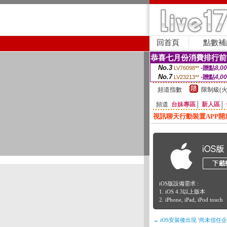
回首頁
點數補
恭喜七月份消費排行前
No.3
-贈點
8,0
LV76098**
No.7
-贈點
4,0
LV23213**
頻道指數
限制級(火
頻道
台妹專區
│
新人區
│
視訊聊天行動裝置APP開
iOS版設備需求 :
1. iOS 4.3以上版本
2. iPhone, iPad, iPod touch
→ iOS安裝後出現 '尚未信任