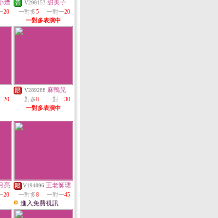
小煙
甜美子
V298153
一
20
一對多
5
一對一
20
一對多表演中
兒
麻鴨兒
V289288
一
20
一對多
8
一對一
30
一對多表演中
月亮
王老師珺
V194896
一
20
一對多
8
一對一
45
進入免費視訊