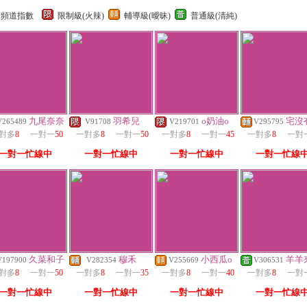
頻道指數
限制級(火辣)
輔導級(曖昧)
普通級(清純)
九尾奈奈
羽希兒
o奶油o
宅沒
V265489
V91708
V219701
V295795
對多
8
一對一
50
一對多
8
一對一
50
一對多
8
一對一
45
一對多
8
一對
一對一忙線中
一對一忙線中
一對一忙線中
一對一忙線
久菜和子
穆禾
小西瓜o
羊羊
V197900
V282354
V255669
V306531
對多
8
一對一
50
一對多
8
一對一
35
一對多
8
一對一
40
一對多
8
一對
一對一忙線中
一對一忙線中
一對一忙線中
一對一忙線